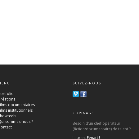
MENU
SUIVEZ-NOUS
ortfolio
Créations
Films documentaires
ilms institutionnels
COPINAGE
Showreels
Qui sommes-nous ?
Besoin d’un chef opérateur
Contact
(fiction/documentaire) de talent ?
Laurent Fénart !