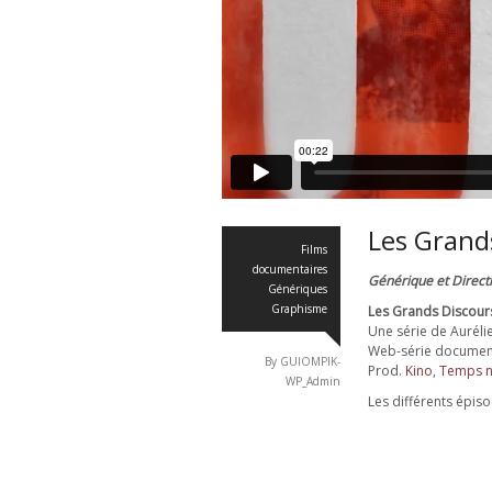
Les Grand
Films
documentaires
Générique et Directi
Génériques
Graphisme
Les Grands Discour
Une série de Aurélie
Web-série document
By GUIOMPIK-
Prod.
Kino
,
Temps n
WP_Admin
Les différents épis